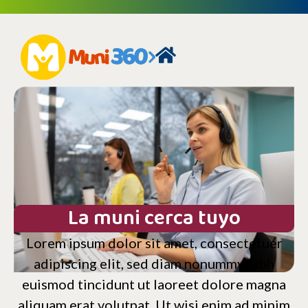
La muni cerca tuyo
Lorem ipsum dolor sit amet, consectetuer
adipiscing elit, sed diam nonummy nibh
euismod tincidunt ut laoreet dolore magna
aliquam erat volutpat. Ut wisi enim ad minim