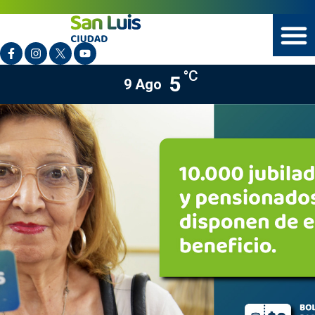
°C
5
9 Ago