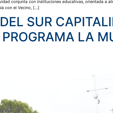
idad conjunta con instituciones educativas, orientada a a
ía con el Vecino, […]
DEL SUR CAPITAL
EL PROGRAMA LA M