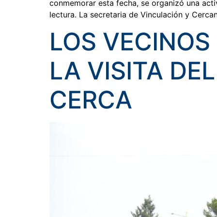
conmemorar esta fecha, se organizó una activ
lectura. La secretaria de Vinculación y Cercan
LOS VECINOS 
LA VISITA D
CERCA