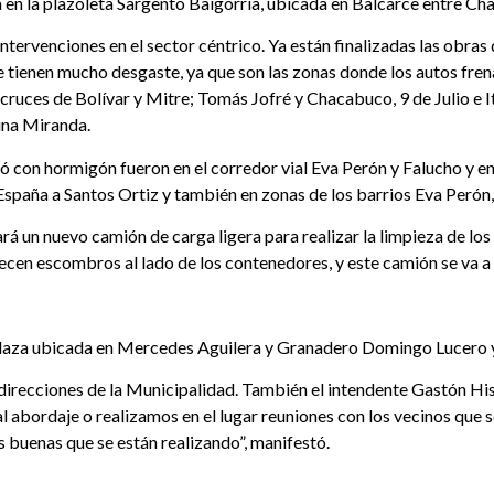
rá en la plazoleta Sargento Baigorria, ubicada en Balcarce entre C
intervenciones en el sector céntrico. Ya están finalizadas las obra
tienen mucho desgaste, ya que son las zonas donde los autos frenan
uces de Bolívar y Mitre; Tomás Jofré y Chacabuco, 9 de Julio e Itu
ina Miranda.
ajó con hormigón fueron en el corredor vial Eva Perón y Falucho y e
spaña a Santos Ortiz y también en zonas de los barrios Eva Perón, 
á un nuevo camión de carga ligera para realizar la limpieza de los
ecen escombros al lado de los contenedores, y este camión se va a 
 plaza ubicada en Mercedes Aguilera y Granadero Domingo Lucero y 
direcciones de la Municipalidad. También el intendente Gastón His
al abordaje o realizamos en el lugar reuniones con los vecinos que 
s buenas que se están realizando”, manifestó.