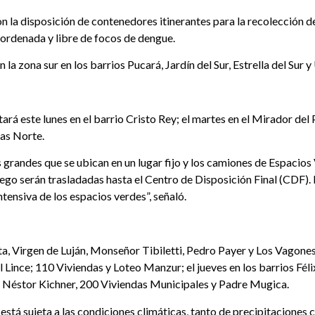
n la disposición de contenedores itinerantes para la recolección 
 ordenada y libre de focos de dengue.
a zona sur en los barrios Pucará, Jardín del Sur, Estrella del Sur y
rá este lunes en el barrio Cristo Rey; el martes en el Mirador del P
das Norte.
s grandes que se ubican en un lugar fijo y los camiones de Espacios
uego serán trasladadas hasta el Centro de Disposición Final (CDF)
tensiva de los espacios verdes”, señaló.
ista, Virgen de Luján, Monseñor Tibiletti, Pedro Payer y Los Vagone
 Lince; 110 Viviendas y Loteo Manzur; el jueves en los barrios Féli
o, Néstor Kichner, 200 Viviendas Municipales y Padre Mugica.
stá sujeta a las condiciones climáticas, tanto de precipitaciones 