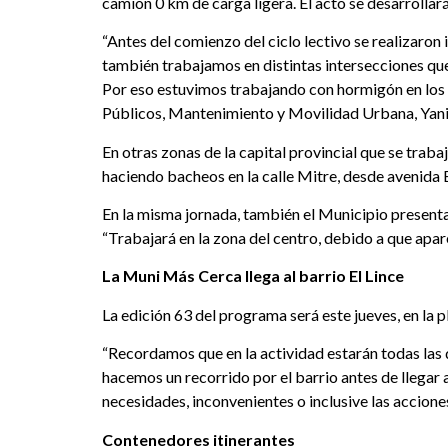
camión 0 km de carga ligera. El acto se desarrolla
“Antes del comienzo del ciclo lectivo se realizaron 
también trabajamos en distintas intersecciones que 
Por eso estuvimos trabajando con hormigón en los cr
Públicos, Mantenimiento y Movilidad Urbana, Yan
En otras zonas de la capital provincial que se trab
haciendo bacheos en la calle Mitre, desde avenida E
En la misma jornada, también el Municipio presentar
“Trabajará en la zona del centro, debido a que apar
La Muni Más Cerca llega al barrio El Lince
La edición 63 del programa será este jueves, en la
“Recordamos que en la actividad estarán todas las 
hacemos un recorrido por el barrio antes de llegar 
necesidades, inconvenientes o inclusive las accione
Contenedores itinerantes