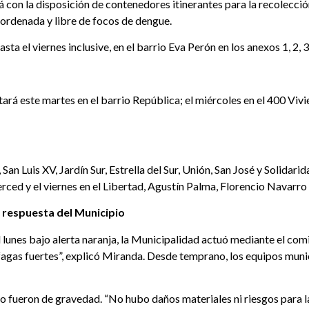
 con la disposición de contenedores itinerantes para la recolecci
 ordenada y libre de focos de dengue.
a el viernes inclusive, en el barrio Eva Perón en los anexos 1, 2, 3 
rá este martes en el barrio República; el miércoles en el 400 Vivien
San Luis XV, Jardín Sur, Estrella del Sur, Unión, San José y Solidar
rced y el viernes en el Libertad, Agustín Palma, Florencio Navarro 
a respuesta del Municipio
el lunes bajo alerta naranja, la Municipalidad actuó mediante el co
áfagas fuertes”, explicó Miranda. Desde temprano, los equipos mun
 fueron de gravedad. “No hubo daños materiales ni riesgos para la