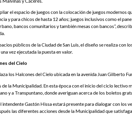
as Malvinas y Cáceres.
mpliar el espacio de juegos con la colocación de juegos modernos q
ia y para chicos de hasta 12 años; juegos inclusivos como el pane
urbano, bancos comunitarios y también mesas con bancos”, describió
da.
cios públicos de la Ciudad de San Luis, el diseño se realiza con los
 una vez ejecutada la puesta en valor.
nes del Cielo
laza los Halcones del Cielo ubicada en la avenida Juan Gilberto Fun
 la Municipalidad. En esta época con el inicio del ciclo lectivo m
o sano y a Transpuntano, donde averiguan acerca de los boletos gratu
l intendente Gastón Hissa estará presente para dialogar con los ve
ués las diferentes acciones desde la Municipalidad que satisfagan 