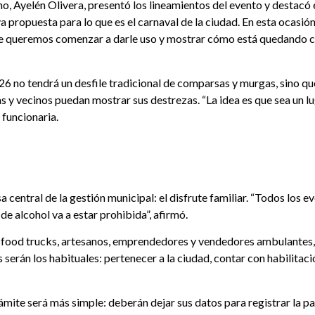
no, Ayelén Olivera, presentó los lineamientos del evento y destacó e
ropuesta para lo que es el carnaval de la ciudad. En esta ocasión 
ue queremos comenzar a darle uso y mostrar cómo está quedando co
26 no tendrá un desfile tradicional de comparsas y murgas, sino que
s y vecinos puedan mostrar sus destrezas. “La idea es que sea un l
 funcionaria.
central de la gestión municipal: el disfrute familiar. “Todos los 
de alcohol va a estar prohibida”, afirmó.
 food trucks, artesanos, emprendedores y vendedores ambulantes, 
tos serán los habituales: pertenecer a la ciudad, contar con habilita
mite será más simple: deberán dejar sus datos para registrar la pa