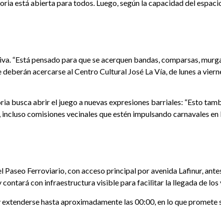
ria está abierta para todos. Luego, según la capacidad del espacio, 
lusiva. “Está pensado para que se acerquen bandas, comparsas, murg
 deberán acercarse al Centro Cultural José La Vía, de lunes a vierne
ia busca abrir el juego a nuevas expresiones barriales: “Esto tam
ncluso comisiones vecinales que estén impulsando carnavales en l
 el Paseo Ferroviario, con acceso principal por avenida Lafinur, ant
contará con infraestructura visible para facilitar la llegada de los
 y extenderse hasta aproximadamente las 00:00, en lo que promete 