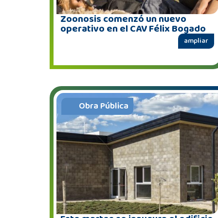
Zoonosis comenzó un nuevo
operativo en el CAV Félix Bogado
ampliar
Obra Pública