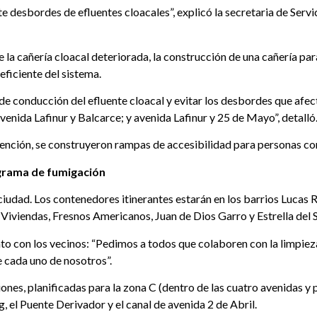
e desbordes de efluentes cloacales”, explicó la secretaria de Ser
e la cañería cloacal deteriorada, la construcción de una cañería par
eficiente del sistema.
e conducción del efluente cloacal y evitar los desbordes que afec
enida Lafinur y Balcarce; y avenida Lafinur y 25 de Mayo”, detalló
vención, se construyeron rampas de accesibilidad para personas co
grama de fumigación
a ciudad. Los contenedores itinerantes estarán en los barrios Luca
4 Viviendas, Fresnos Americanos, Juan de Dios Garro y Estrella del S
o con los vecinos: “Pedimos a todos que colaboren con la limpieza 
cada uno de nosotros”.
nes, planificadas para la zona C (dentro de las cuatro avenidas y p
, el Puente Derivador y el canal de avenida 2 de Abril.