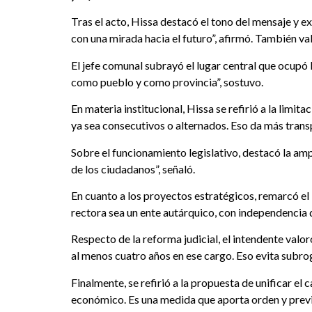
Tras el acto, Hissa destacó el tono del mensaje y 
con una mirada hacia el futuro”, afirmó. También va
El jefe comunal subrayó el lugar central que ocupó 
como pueblo y como provincia”, sostuvo.
En materia institucional, Hissa se refirió a la lim
ya sea consecutivos o alternados. Eso da más transp
Sobre el funcionamiento legislativo, destacó la ampl
de los ciudadanos”, señaló.
En cuanto a los proyectos estratégicos, remarcó el 
rectora sea un ente autárquico, con independencia d
Respecto de la reforma judicial, el intendente valor
al menos cuatro años en ese cargo. Eso evita subrog
Finalmente, se refirió a la propuesta de unificar el 
económico. Es una medida que aporta orden y previs