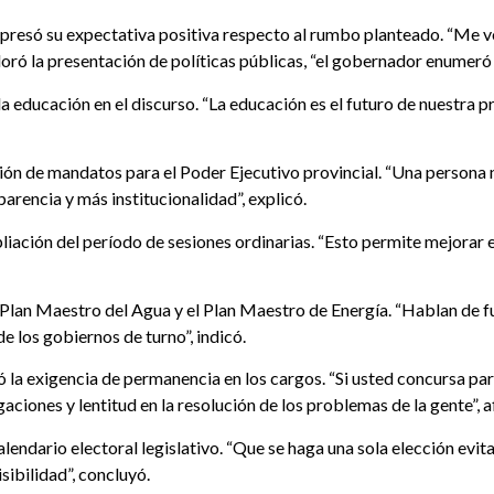
expresó su expectativa positiva respecto al rumbo planteado. “Me v
loró la presentación de políticas públicas, “el gobernador enumeró 
la educación en el discurso. “La educación es el futuro de nuestra 
itación de mandatos para el Poder Ejecutivo provincial. “Una perso
arencia y más institucionalidad”, explicó.
iación del período de sesiones ordinarias. “Esto permite mejorar el
Plan Maestro del Agua y el Plan Maestro de Energía. “Hablan de futu
e los gobiernos de turno”, indicó.
ó la exigencia de permanencia en los cargos. “Si usted concursa par
aciones y lentitud en la resolución de los problemas de la gente”, a
calendario electoral legislativo. “Que se haga una sola elección evit
ibilidad”, concluyó.