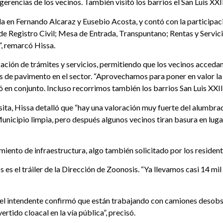
erencias de los vecinos. También visitó los barrios el San Luis XXII
ada en Fernando Alcaraz y Eusebio Acosta, y contó con la participac
 de Registro Civil; Mesa de Entrada, Transpuntano; Rentas y Servici
, remarcó Hissa.
zación de trámites y servicios, permitiendo que los vecinos accedan
 de pavimento en el sector. “Aprovechamos para poner en valor la p
jó en conjunto. Incluso recorrimos también los barrios San Luis XXI
isita, Hissa detalló que “hay una valoración muy fuerte del alumbra
Municipio limpia, pero después algunos vecinos tiran basura en lu
ento de infraestructura, algo también solicitado por los resident
s es el tráiler de la Dirección de Zoonosis. “Ya llevamos casi 14 
, el intendente confirmó que están trabajando con camiones desob
rtido cloacal en la vía pública”, precisó.