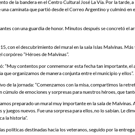
ento de la bandera en el Centro Cultural José La Vía. Por la tarde, a 
 de una caminata que partió desde el Correo Argentino y culminó en
ipantes con una guardia de honor. Minutos después se concretó el ar
5, con el descubrimiento del mural en la sala Islas Malvinas. Más ta
 el corpóreo “Héroes de Malvinas”.
ó: “Muy contentos por conmemorar esta fecha tan importante, el an
ia que organizamos de manera conjunta entre el municipio y ellos”.
ivo de la jornada: “Comenzamos con la misa, compartimos la retret
un cúmulo de emociones y sorpresas para nuestros héroes, que tant
íamos preparado un mural muy importante en la sala de Malvinas. A
 y juegos nuevos. Fue una sorpresa para ellos, no lo sabían. Le di
 la historia”.
 las políticas destinadas hacia los veteranos, seguido por la entre