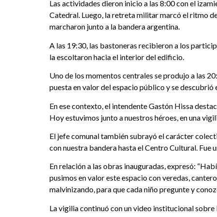
Las actividades dieron inicio a las 8:00 con el izami
Catedral. Luego, la retreta militar marcó el ritmo
marcharon junto a la bandera argentina.
A las 19:30, las bastoneras recibieron a los partic
la escoltaron hacia el interior del edificio.
Uno de los momentos centrales se produjo a las 20:1
puesta en valor del espacio público y se descubrió
En ese contexto, el intendente Gastón Hissa destac
Hoy estuvimos junto a nuestros héroes, en una vigil
El jefe comunal también subrayó el carácter colect
con nuestra bandera hasta el Centro Cultural. Fue 
En relación a las obras inauguradas, expresó: “Hab
pusimos en valor este espacio con veredas, canteros
malvinizando, para que cada niño pregunte y conozca
La vigilia continuó con un video institucional sobre