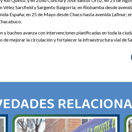
y Río Quinto, y en Zoilo Concha y José Santos Ortiz; en 25 de Ag
; en Vélez Sarsfield y Sargento Baigorria; en Riobamba desde aveni
enida España; en 25 de Mayo desde Chaco hasta avenida Lafinur; en
 Chacabuco.
n y bacheo avanza con intervenciones planificadas en toda la ciu
o de mejorar la circulación y fortalecer la infraestructura vial de Sa
EDADES RELACION