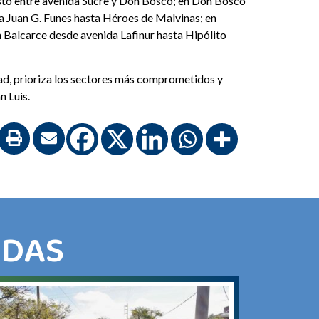
osto entre avenida Sucre y Don Bosco; en Don Bosco
da Juan G. Funes hasta Héroes de Malvinas; en
 Balcarce desde avenida Lafinur hasta Hipólito
dad, prioriza los sectores más comprometidos y
n Luis.
ADAS