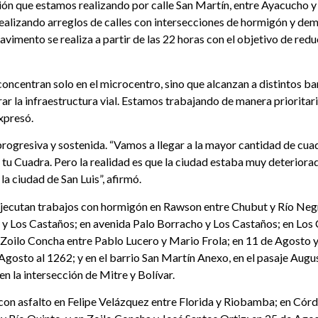
n que estamos realizando por calle San Martín, entre Ayacucho y Pr
lizando arreglos de calles con intersecciones de hormigón y demás
pavimento se realiza a partir de las 22 horas con el objetivo de reduc
concentran solo en el microcentro, sino que alcanzan a distintos b
orar la infraestructura vial. Estamos trabajando de manera priorit
xpresó.
progresiva y sostenida. “Vamos a llegar a la mayor cantidad de cu
u Cuadra. Pero la realidad es que la ciudad estaba muy deteriorad
la ciudad de San Luis”, afirmó.
ejecutan trabajos con hormigón en Rawson entre Chubut y Río Negro
in y Los Castaños; en avenida Palo Borracho y Los Castaños; en L
 Zoilo Concha entre Pablo Lucero y Mario Frola; en 11 de Agosto y 
gosto al 1262; y en el barrio San Martín Anexo, en el pasaje Augus
 la intersección de Mitre y Bolívar.
 con asfalto en Felipe Velázquez entre Florida y Riobamba; en Córd