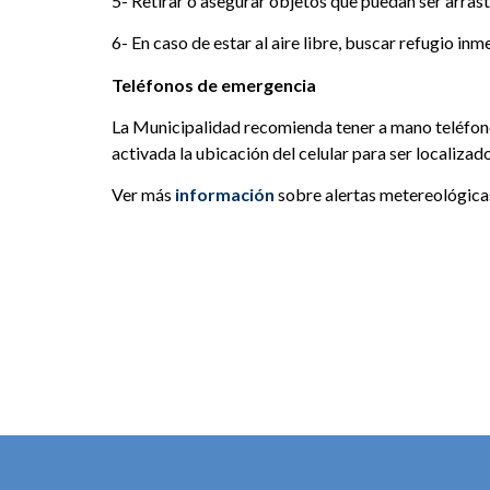
5- Retirar o asegurar objetos que puedan ser arrast
6- En caso de estar al aire libre, buscar refugio inm
Teléfonos de emergencia
La Municipalidad recomienda tener a mano teléfonos
activada la ubicación del celular para ser localizad
Ver más
información
sobre alertas metereológic