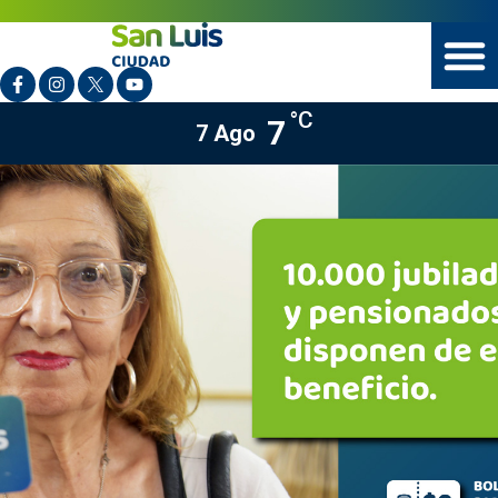
°C
7
7 Ago