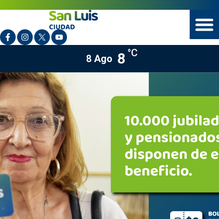
°C
8
8 Ago