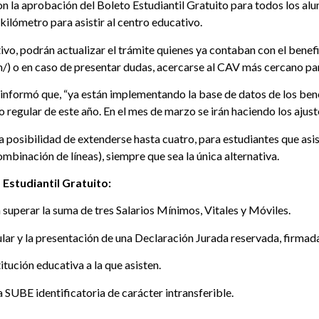
on la aprobación del Boleto Estudiantil Gratuito para todos los alum
kilómetro para asistir al centro educativo.
ctivo, podrán actualizar el trámite quienes ya contaban con el benefi
/) o en caso de presentar dudas, acercarse al CAV más cercano p
nformó que, “ya están implementando la base de datos de los benef
egular de este año. En el mes de marzo se irán haciendo los ajustes
 la posibilidad de extenderse hasta cuatro, para estudiantes que asi
binación de líneas), siempre que sea la única alternativa.
 Estudiantil Gratuito:
 superar la suma de tres Salarios Mínimos, Vitales y Móviles.
r y la presentación de una Declaración Jurada reservada, firmada 
itución educativa a la que asisten.
 SUBE identificatoria de carácter intransferible.