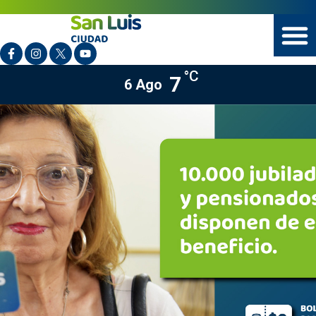
°C
7
6 Ago