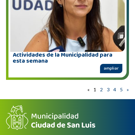
Actividades de la Municipalidad para
esta semana
ampliar
«
1
2
3
4
5
»