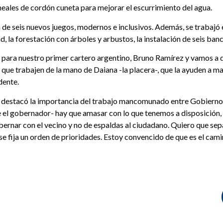
eales de cordón cuneta para mejorar el escurrimiento del agua.
n de seis nuevos juegos, modernos e inclusivos. Además, se trabajó
ad, la forestación con árboles y arbustos, la instalación de seis ba
 para nuestro primer cartero argentino, Bruno Ramírez y vamos a de
 que trabajen de la mano de Daiana -la placera-, que la ayuden a m
ndente.
ssa destacó la importancia del trabajo mancomunado entre Gobierno
e el gobernador- hay que amasar con lo que tenemos a disposición, 
gobernar con el vecino y no de espaldas al ciudadano. Quiero que sep
se fija un orden de prioridades. Estoy convencido de que es el cami