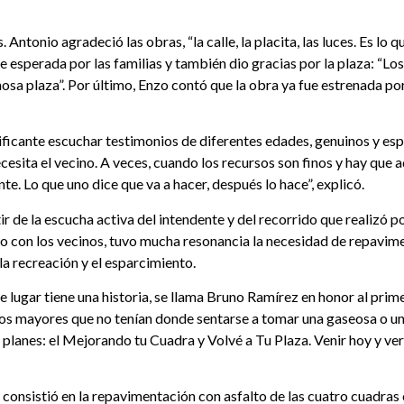
ntonio agradeció las obras, “la calle, la placita, las luces. Es lo qu
 esperada por las familias y también dio gracias por la plaza: “Los
a plaza”. Por último, Enzo contó que la obra ya fue estrenada por 
tificante escuchar testimonios de diferentes edades, genuinos y es
esita el vecino. A veces, cuando los recursos son finos y hay que 
nte. Lo que uno dice que va a hacer, después lo hace”, explicó.
ir de la escucha activa del intendente y del recorrido que realizó 
o con los vecinos, tuvo mucha resonancia la necesidad de repavime
la recreación y el esparcimiento.
 lugar tiene una historia, se llama Bruno Ramírez en honor al prime
tos mayores que no tenían donde sentarse a tomar una gaseosa o u
 planes: el Mejorando tu Cuadra y Volvé a Tu Plaza. Venir hoy y v
co consistió en la repavimentación con asfalto de las cuatro cuadr