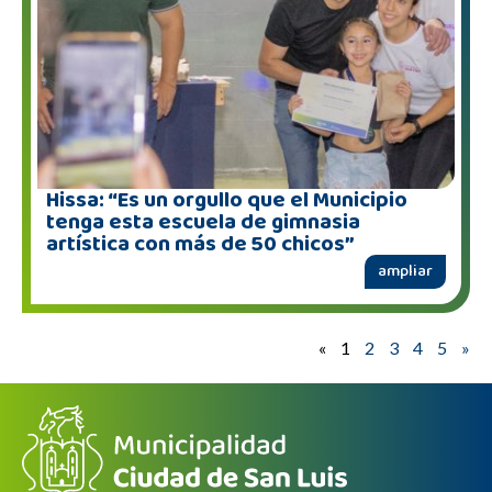
Hissa: “Es un orgullo que el Municipio
tenga esta escuela de gimnasia
artística con más de 50 chicos”
ampliar
«
1
2
3
4
5
»