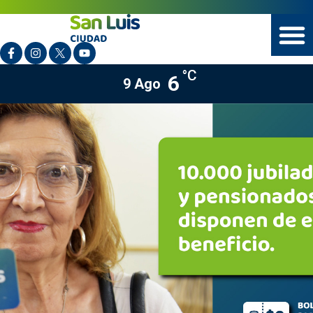
°C
6
9 Ago