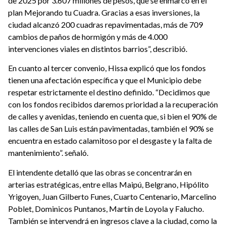
de 2025 por 3.607 millones de pesos, que se enmarcó en el
plan Mejorando tu Cuadra. Gracias a esas inversiones, la
ciudad alcanzó 200 cuadras repavimentadas, más de 709
cambios de paños de hormigón y más de 4.000
intervenciones viales en distintos barrios”, describió.
En cuanto al tercer convenio, Hissa explicó que los fondos
tienen una afectación específica y que el Municipio debe
respetar estrictamente el destino definido. “Decidimos que
con los fondos recibidos daremos prioridad a la recuperación
de calles y avenidas, teniendo en cuenta que, si bien el 90% de
las calles de San Luis están pavimentadas, también el 90% se
encuentra en estado calamitoso por el desgaste y la falta de
mantenimiento”. señaló.
El intendente detalló que las obras se concentrarán en
arterias estratégicas, entre ellas Maipú, Belgrano, Hipólito
Yrigoyen, Juan Gilberto Funes, Cuarto Centenario, Marcelino
Poblet, Dominicos Puntanos, Martín de Loyola y Falucho.
También se intervendrá en ingresos clave a la ciudad, como la