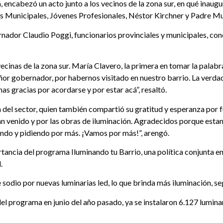
, encabezó un acto junto a los vecinos de la zona sur, en qué inaug
as Municipales, Jóvenes Profesionales, Néstor Kirchner y Padre Mug
rnador Claudio Poggi, funcionarios provinciales y municipales, con
cinas de la zona sur. María Clavero, la primera en tomar la palabra
ñor gobernador, por habernos visitado en nuestro barrio. La verda
as gracias por acordarse y por estar acá”, resaltó.
 del sector, quien también compartió su gratitud y esperanza por 
n venido y por las obras de iluminación. Agradecidos porque estam
endo y pidiendo por más. ¡Vamos por más!”, arengó.
rtancia del programa Iluminando tu Barrio, una política conjunta e
.
sodio por nuevas luminarias led, lo que brinda más iluminación, seg
el programa en junio del año pasado, ya se instalaron 6.127 luminar