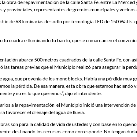
 la obra de repavimentación de la calle Santa Fe, entre La Merced 
y provinciales, representantes de gremios municipales y vecinos d
ecambio de 68 luminarias de sodio por tecnología LED de 150 Watts, 
u cuadra e Iluminando tu barrio, que se enmarcan en el convenio 
entación abarca 500 metros cuadrados de la calle Santa Fe, con asfa
ó las tareas previas que el Municipio realizó para asegurar la perdu
 agua, que provenía de los monoblocks. Había una pérdida muy gra
os la pérdida. De esa manera, esta obra que estamos haciendo va
ente y no es lo que queremos”, dijo el intendente.
os a la repavimentación, el Municipio inició una intervención de 
a favorecer el drenaje del agua de lluvia.
obras son para la calidad de vida de ustedes y con base en lo que n
ente, destinando los recursos como corresponde. No tengan dudas