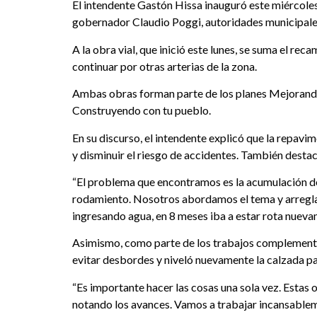
El intendente Gastón Hissa inauguró este miércoles
gobernador Claudio Poggi, autoridades municipales 
A la obra vial, que inició este lunes, se suma el r
continuar por otras arterias de la zona.
Ambas obras forman parte de los planes Mejorando t
Construyendo con tu pueblo.
En su discurso, el intendente explicó que la repavim
y disminuir el riesgo de accidentes. También destac
“El problema que encontramos es la acumulación de
rodamiento. Nosotros abordamos el tema y arreglam
ingresando agua, en 8 meses iba a estar rota nuevam
Asimismo, como parte de los trabajos complementari
evitar desbordes y niveló nuevamente la calzada par
“Es importante hacer las cosas una sola vez. Estas 
notando los avances. Vamos a trabajar incansablem