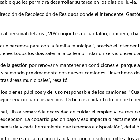
ble que les permitirá desarrollar su tarea en los días de lluvia.
 Dirección de Recolección de Residuos donde el intendente, Gastón
al personal del área, 209 conjuntos de pantalón, campera, chale
ue hacemos para con la familia municipal”, precisó el intendente
s todos los días salen a la calle a brindar un servicio esencia
de la gestión por renovar y mantener en condiciones el parque a
 y sumando próximamente dos nuevos camiones. “Invertimos dond
tras áreas municipales”, resaltó.
e los bienes públicos y del uso responsable de los camiones. “Cu
jor servicio para los vecinos. Debemos cuidar todo lo que tenem
al, Hissa remarcó la necesidad de cuidar el empleo y los recur
 la excepción. La coparticipación bajó y eso impacta directament
umentaria y cada herramienta que tenemos a disposición”, detalló
uniforme es de suma importancia porque no solo permite a los veci