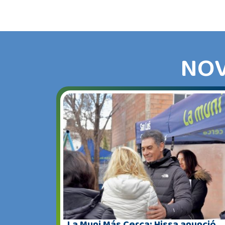
NOV
La Muni Más Cerca: Hissa anunció