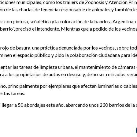
rticiones municipales, como los trailers de Zoonosis y Atención Pri
ron de las charlas de tenencia responsable de animales y también l
or con pintura, señalética y la colocación de la bandera Argentina
barrio”, precisó el intendente. Mientras que a pedido de los vecinos,
rrojo de basura, una práctica denunciada por los vecinos, sobre todo
inen el espacio público y pido la colaboración ciudadana para ident
rementar las tareas de limpieza urbana, el mantenimiento de cámara
 a los propietarios de autos en desuso y, de no ser retirados, será
, principalmente por ejemplares que afectan luminarias o cables. 
estas tareas.
s llegar a 50 abordajes este año, abarcando unos 230 barrios de la