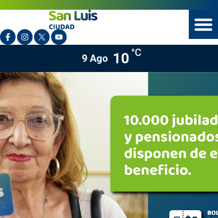
°C
10
9 Ago