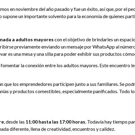
cimos en noviembre del año pasado y fue un éxito, así que, por el 
o supone un importante solvento para la economía de quienes parti
tinada a adultos mayores
con el objetivo de brindarles un espacio 
inscribirse previamente enviando un mensaje por WhatsApp al númer
evar es una mesa y una silla para poder exhibir sus productos cóm
 fomentar la conexión entre los adultos mayores. Este encuentro le
mún que los emprendedores participen junto a sus familiares. Se po
anías y productos comestibles, especialmente panificados. Todo lo 
re
, desde las
11:00 hasta las 17:00 horas
. Todavía hay tiempo para
nada diferente, llena de creatividad, encuentros y calidez.