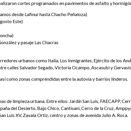
e realizaron cortes programados en pavimentos de asfalto y hormigón
tramos desde Lafinur hasta Chacho Peñaloza)
gosto Este)
Concha)
 González y pasaje Las Chacras
redores urbanos como Italia, Los Inmigrantes, Ejército de los Ande
tre calles Salvador Segado, Victoria Ocampo, Ascasubi y Gervasi
, así como zonas comprendidas entre la autovía y barrios linderos.
reas de limpieza urbana. Entre ellos: Jardín San Luis, FAECAPP, Ce
aña del Desierto, Bajo Chico, Cantisani, Cerro de la Cruz, Amppya,
 San Luis XV, Zavala Ortiz, centro y zonas de avenida Julio A. Roca.