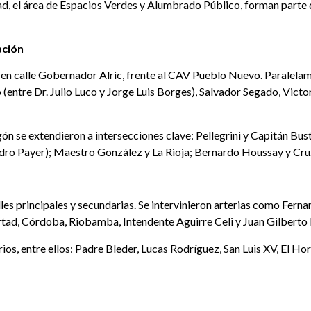
dad, el área de Espacios Verdes y Alumbrado Público, forman parte 
ación
 en calle Gobernador Alric, frente al CAV Pueblo Nuevo. Paralelam
(entre Dr. Julio Luco y Jorge Luis Borges), Salvador Segado, Victo
gón se extendieron a intersecciones clave: Pellegrini y Capitán Bu
ro Payer); Maestro González y La Rioja; Bernardo Houssay y Cruz 
les principales y secundarias. Se intervinieron arterias como Ferna
rtad, Córdoba, Riobamba, Intendente Aguirre Celi y Juan Gilberto 
s, entre ellos: Padre Bleder, Lucas Rodríguez, San Luis XV, El Ho