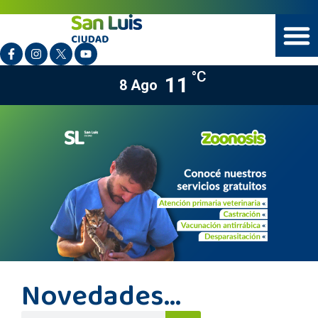
°C
11
8 Ago
Novedades...