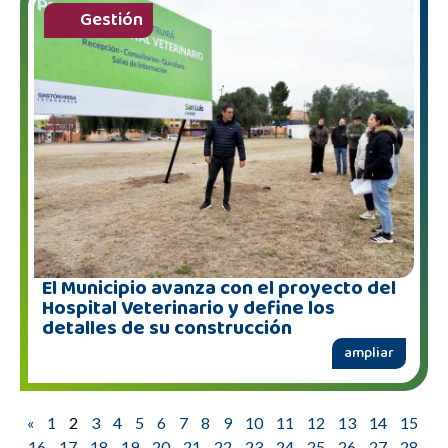
Gestión
El Municipio avanza con el proyecto del
Hospital Veterinario y define los
detalles de su construcción
ampliar
«
1
2
3
4
5
6
7
8
9
10
11
12
13
14
15
16
17
18
19
20
21
22
23
24
25
26
27
28