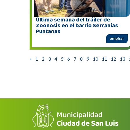
Última semana del tráiler de
Zoonosis en el barrio Serranías
Puntanas
ampliar
«
1
2
3
4
5
6
7
8
9
10
11
12
13