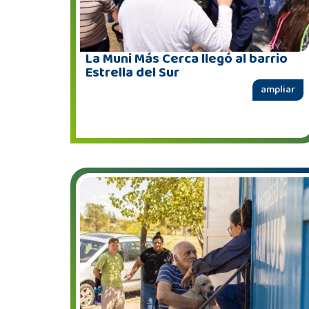
La Muni Más Cerca llegó al barrio
Estrella del Sur
ampliar