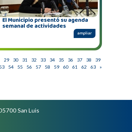
El Municipio presentó su agenda
semanal de actividades
ampliar
29
30
31
32
33
34
35
36
37
38
39
53
54
55
56
57
58
59
60
61
62
63
»
D5700 San Luis