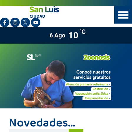
°C
10
6 Ago
Novedades...