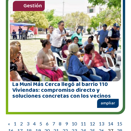
Gestión
La Muni Más Cerca llegó al barrio 110
Viviendas: compromiso directo y
soluciones concretas con los vecinos
ampliar
«
1
2
3
4
5
6
7
8
9
10
11
12
13
14
15
16
17
18
19
20
21
22
23
24
25
26
27
28