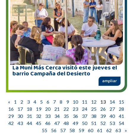
La Muni Más Cerca visitó este jueves el
barrio Campaña del Desierto
ampliar
«
1
2
3
4
5
6
7
8
9
10
11
12
13
14
15
16
17
18
19
20
21
22
23
24
25
26
27
28
29
30
31
32
33
34
35
36
37
38
39
40
41
42
43
44
45
46
47
48
49
50
51
52
53
54
55
56
57
58
59
60
61
62
63
»