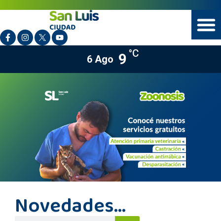
°C
9
6 Ago
Novedades...