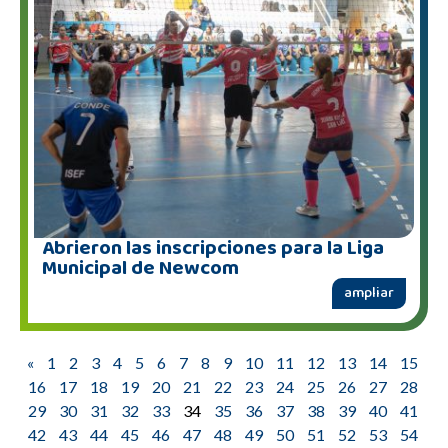
Abrieron las inscripciones para la Liga
Municipal de Newcom
ampliar
«
1
2
3
4
5
6
7
8
9
10
11
12
13
14
15
16
17
18
19
20
21
22
23
24
25
26
27
28
29
30
31
32
33
34
35
36
37
38
39
40
41
42
43
44
45
46
47
48
49
50
51
52
53
54