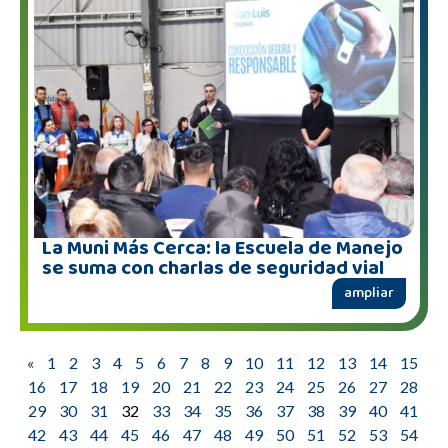
La Muni Más Cerca: la Escuela de Manejo
se suma con charlas de seguridad vial
ampliar
«
1
2
3
4
5
6
7
8
9
10
11
12
13
14
15
16
17
18
19
20
21
22
23
24
25
26
27
28
29
30
31
32
33
34
35
36
37
38
39
40
41
42
43
44
45
46
47
48
49
50
51
52
53
54