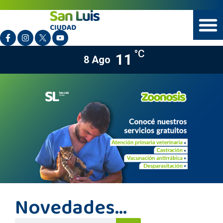
°C
11
8 Ago
Novedades...