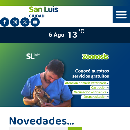
°C
13
6 Ago
Novedades...