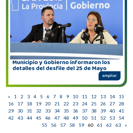
Municipio y Gobierno informaron los
detalles del desfile del 25 de Mayo
ampliar
«
1
2
3
4
5
6
7
8
9
10
11
12
13
14
15
16
17
18
19
20
21
22
23
24
25
26
27
28
29
30
31
32
33
34
35
36
37
38
39
40
41
42
43
44
45
46
47
48
49
50
51
52
53
54
55
56
57
58
59
60
61
62
63
»