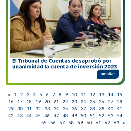
El Tribunal de Cuentas desaprobó por
unanimidad la cuenta de inversión 2023
ampliar
«
1
2
3
4
5
6
7
8
9
10
11
12
13
14
15
16
17
18
19
20
21
22
23
24
25
26
27
28
29
30
31
32
33
34
35
36
37
38
39
40
41
42
43
44
45
46
47
48
49
50
51
52
53
54
55
56
57
58
59
60
61
62
63
»