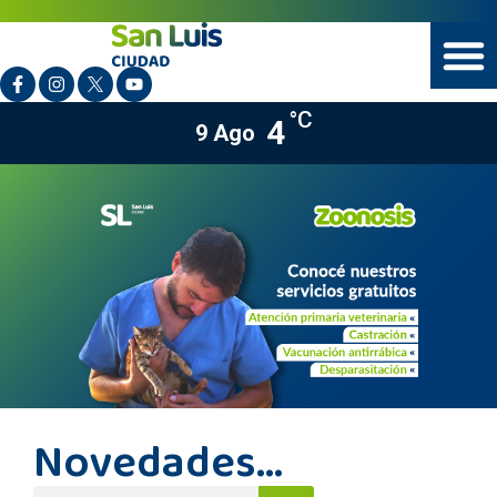
°C
4
9 Ago
Novedades...