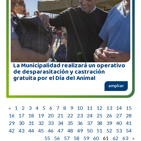
La Municipalidad realizará un operativo
de desparasitación y castración
gratuita por el Día del Animal
ampliar
«
1
2
3
4
5
6
7
8
9
10
11
12
13
14
15
16
17
18
19
20
21
22
23
24
25
26
27
28
29
30
31
32
33
34
35
36
37
38
39
40
41
42
43
44
45
46
47
48
49
50
51
52
53
54
55
56
57
58
59
60
61
62
63
»